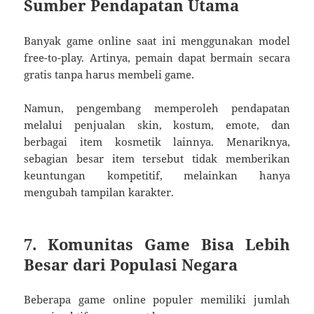
Sumber Pendapatan Utama
Banyak game online saat ini menggunakan model
free-to-play. Artinya, pemain dapat bermain secara
gratis tanpa harus membeli game.
Namun, pengembang memperoleh pendapatan
melalui penjualan skin, kostum, emote, dan
berbagai item kosmetik lainnya. Menariknya,
sebagian besar item tersebut tidak memberikan
keuntungan kompetitif, melainkan hanya
mengubah tampilan karakter.
7. Komunitas Game Bisa Lebih
Besar dari Populasi Negara
Beberapa game online populer memiliki jumlah