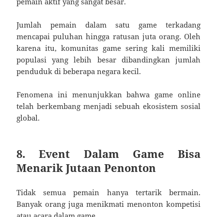
pemain aktif yang sangat besar.
Jumlah pemain dalam satu game terkadang
mencapai puluhan hingga ratusan juta orang. Oleh
karena itu, komunitas game sering kali memiliki
populasi yang lebih besar dibandingkan jumlah
penduduk di beberapa negara kecil.
Fenomena ini menunjukkan bahwa game online
telah berkembang menjadi sebuah ekosistem sosial
global.
8. Event Dalam Game Bisa
Menarik Jutaan Penonton
Tidak semua pemain hanya tertarik bermain.
Banyak orang juga menikmati menonton kompetisi
atau acara dalam game.