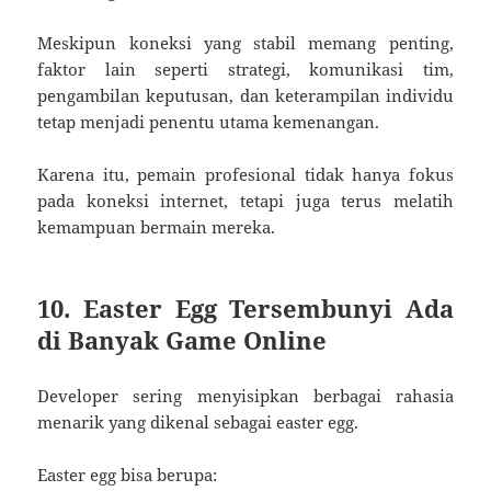
Meskipun koneksi yang stabil memang penting,
faktor lain seperti strategi, komunikasi tim,
pengambilan keputusan, dan keterampilan individu
tetap menjadi penentu utama kemenangan.
Karena itu, pemain profesional tidak hanya fokus
pada koneksi internet, tetapi juga terus melatih
kemampuan bermain mereka.
10. Easter Egg Tersembunyi Ada
di Banyak Game Online
Developer sering menyisipkan berbagai rahasia
menarik yang dikenal sebagai easter egg.
Easter egg bisa berupa: