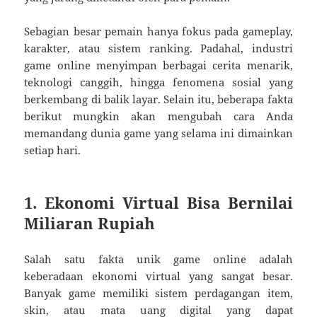
Sebagian besar pemain hanya fokus pada gameplay,
karakter, atau sistem ranking. Padahal, industri
game online menyimpan berbagai cerita menarik,
teknologi canggih, hingga fenomena sosial yang
berkembang di balik layar. Selain itu, beberapa fakta
berikut mungkin akan mengubah cara Anda
memandang dunia game yang selama ini dimainkan
setiap hari.
1. Ekonomi Virtual Bisa Bernilai
Miliaran Rupiah
Salah satu fakta unik game online adalah
keberadaan ekonomi virtual yang sangat besar.
Banyak game memiliki sistem perdagangan item,
skin, atau mata uang digital yang dapat