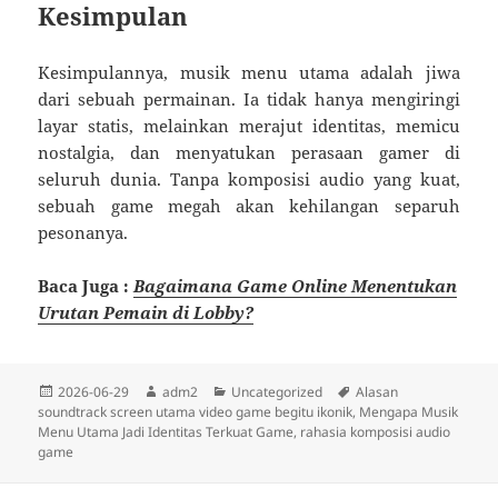
Kesimpulan
Kesimpulannya, musik menu utama adalah jiwa
dari sebuah permainan. Ia tidak hanya mengiringi
layar statis, melainkan merajut identitas, memicu
nostalgia, dan menyatukan perasaan gamer di
seluruh dunia. Tanpa komposisi audio yang kuat,
sebuah game megah akan kehilangan separuh
pesonanya.
Baca Juga :
Bagaimana Game Online Menentukan
Urutan Pemain di Lobby?
Diposkan
Penulis
Kategori
Tag
2026-06-29
adm2
Uncategorized
Alasan
pada
soundtrack screen utama video game begitu ikonik
,
Mengapa Musik
Menu Utama Jadi Identitas Terkuat Game
,
rahasia komposisi audio
game