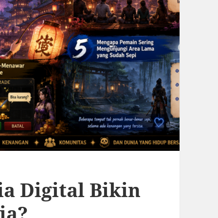
a Digital Bikin
ia?