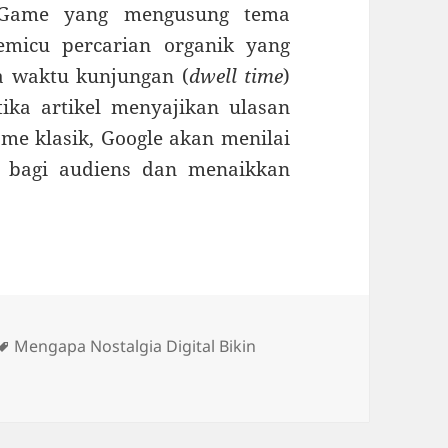
 Game yang mengusung tema
memicu percarian organik yang
ta waktu kunjungan (
dwell time
)
ika artikel menyajikan ulasan
e klasik, Google akan menilai
t bagi audiens dan menaikkan
Tag
Mengapa Nostalgia Digital Bikin