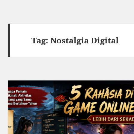
Tag:
Nostalgia Digital