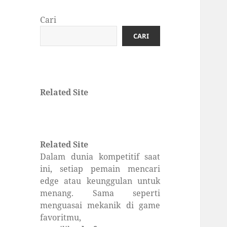
Cari
CARI
Related Site
Related Site
Dalam dunia kompetitif saat
ini, setiap pemain mencari
edge atau keunggulan untuk
menang. Sama seperti
menguasai mekanik di game
favoritmu,