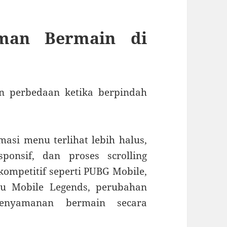
aman Bermain di
n perbedaan ketika berpindah
asi menu terlihat lebih halus,
ponsif, dan proses scrolling
ompetitif seperti PUBG Mobile,
tau Mobile Legends, perubahan
kenyamanan bermain secara