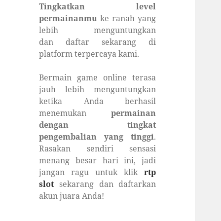
Tingkatkan level
permainanmu
ke ranah yang
lebih menguntungkan
dan daftar sekarang di
platform terpercaya kami.
Bermain game online terasa
jauh lebih menguntungkan
ketika Anda berhasil
menemukan
permainan
dengan tingkat
pengembalian yang tinggi
.
Rasakan sendiri sensasi
menang besar hari ini, jadi
jangan ragu untuk klik
rtp
slot
sekarang dan daftarkan
akun juara Anda!