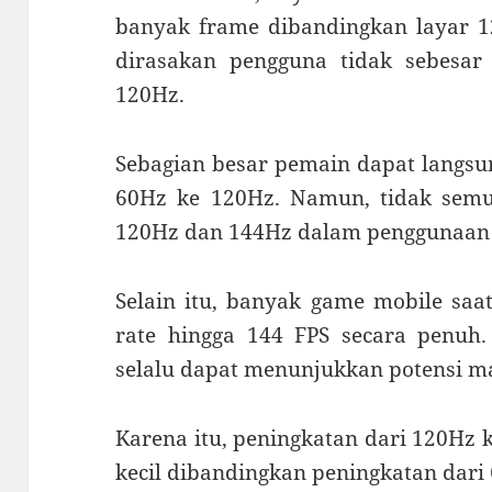
banyak frame dibandingkan layar 
dirasakan pengguna tidak sebesar
120Hz.
Sebagian besar pemain dapat langsu
60Hz ke 120Hz. Namun, tidak se
120Hz dan 144Hz dalam penggunaan s
Selain itu, banyak game mobile saa
rate hingga 144 FPS secara penuh.
selalu dapat menunjukkan potensi m
Karena itu, peningkatan dari 120Hz k
kecil dibandingkan peningkatan dari