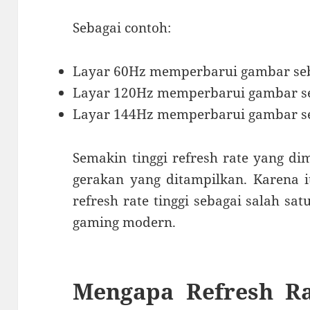
Sebagai contoh:
Layar 60Hz memperbarui gambar seba
Layar 120Hz memperbarui gambar seb
Layar 144Hz memperbarui gambar seb
Semakin tinggi refresh rate yang dim
gerakan yang ditampilkan. Karena 
refresh rate tinggi sebagai salah sa
gaming modern.
Mengapa Refresh Ra