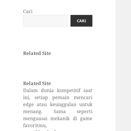
Cari
CARI
Related Site
Related Site
Dalam dunia kompetitif saat
ini, setiap pemain mencari
edge atau keunggulan untuk
menang. Sama seperti
menguasai mekanik di game
favoritmu,