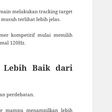
main melakukan tracking target
musuh terlihat lebih jelas.
mer kompetitif mulai memilih
imal 120Hz.
 Lebih Baik dari
kan perdebatan.
ang mampu menampilkan lebih