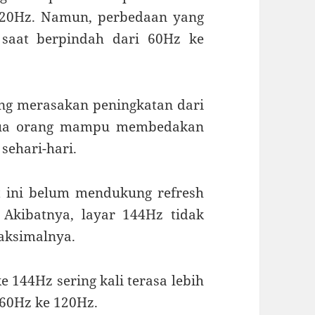
120Hz. Namun, perbedaan yang
 saat berpindah dari 60Hz ke
ng merasakan peningkatan dari
mua orang mampu membedakan
ehari-hari.
t ini belum mendukung refresh
 Akibatnya, layar 144Hz tidak
aksimalnya.
e 144Hz sering kali terasa lebih
 60Hz ke 120Hz.