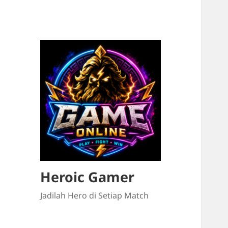
Heroic Gamer
Jadilah Hero di Setiap Match