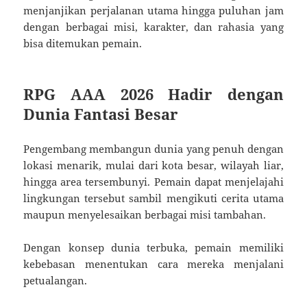
menjanjikan perjalanan utama hingga puluhan jam
dengan berbagai misi, karakter, dan rahasia yang
bisa ditemukan pemain.
RPG AAA 2026 Hadir dengan
Dunia Fantasi Besar
Pengembang membangun dunia yang penuh dengan
lokasi menarik, mulai dari kota besar, wilayah liar,
hingga area tersembunyi. Pemain dapat menjelajahi
lingkungan tersebut sambil mengikuti cerita utama
maupun menyelesaikan berbagai misi tambahan.
Dengan konsep dunia terbuka, pemain memiliki
kebebasan menentukan cara mereka menjalani
petualangan.