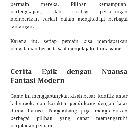
bermain mereka. Pilihan kemampuan,
perlengkapan, dan strategi pertarungan
memberikan variasi dalam menghadapi berbagai
tantangan.
Karena itu, setiap pemain bisa mendapatkan
pengalaman berbeda saat menjelajahi dunia game.
Cerita Epik dengan Nuansa
Fantasi Modern
Game ini menggabungkan kisah besar, konflik antar
kelompok, dan karakter pendukung dengan latar
dunia fantasi. Pengembang juga menghadirkan
berbagai pilihan yang dapat memengaruhi
perjalanan pemain.